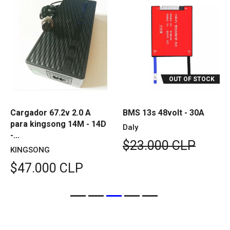
OUT OF STOCK
Cargador 67.2v 2.0 A
BMS 13s 48volt - 30A
para kingsong 14M - 14D
Daly
-...
$23.000 CLP
KINGSONG
$47.000 CLP