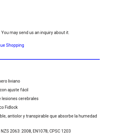
. You may send us an inquiry about it.
nue Shopping
ero liviano
con ajuste fácil
 lesiones cerebrales
co Fidlock
able, antiolor y transpirable que absorbe la humedad
 / NZS 2063: 2008, EN1078, CPSC 1203