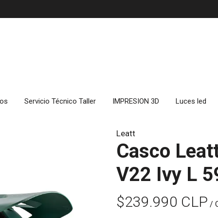
cos
Servicio Técnico Taller
IMPRESION 3D
Luces led
Leatt
Casco Leat
V22 Ivy L 
$239.990 CLP
/ 