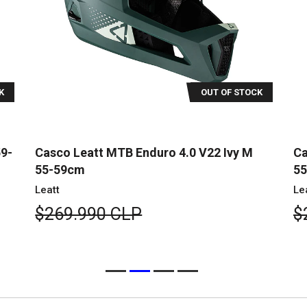
K
OUT OF STOCK
59-
Casco Leatt MTB Enduro 4.0 V22 Ivy M
Ca
55-59cm
5
Leatt
Le
$269.990 CLP
$