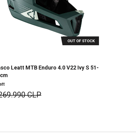
OUT OF STOCK
sco Leatt MTB Enduro 4.0 V22 Ivy S 51-
Casco Leat
5cm
55-56cm
att
Leatt
269.990 CLP
$253.99