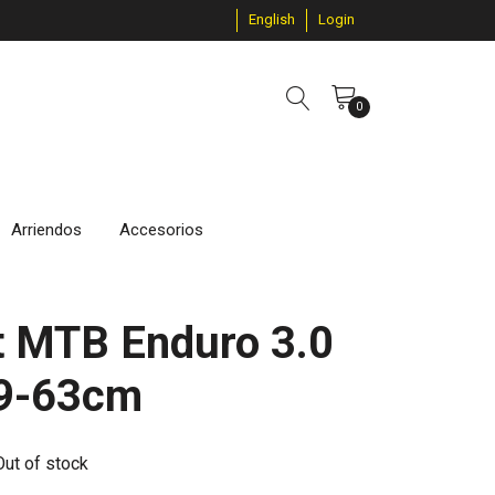
English
Login
0
Arriendos
Accesorios
t MTB Enduro 3.0
59-63cm
Out of stock