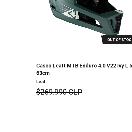
UT OF STOCK
OUT OF STOC
21 Negro S
Casco Leatt MTB Enduro 4.0 V22 Ivy L 
63cm
Leatt
$269.990 CLP