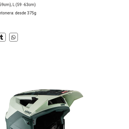
-59cm), L (59 -63cm)
ntonera: desde 375g