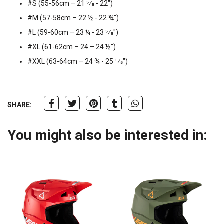
#S (55-56cm – 21 5⁄8 - 22")
#M (57-58cm – 22 ½ - 22 ¾")
#L (59-60cm – 23 ¼ - 23 5⁄8")
#XL (61-62cm – 24 – 24 ½")
#XXL (63-64cm – 24 ¾ - 25 1⁄5")
SHARE:
You might also be interested in: