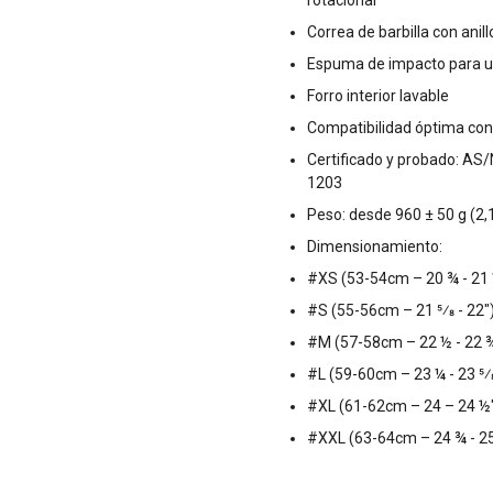
rotacional
Correa de barbilla con anil
Espuma de impacto para un
Forro interior lavable
Compatibilidad óptima con 
Certificado y probado: A
1203
Peso: desde 960 ± 50 g (2,1
Dimensionamiento:
#XS (53-54cm – 20 ¾ - 21 
#S (55-56cm – 21 5⁄8 - 22"
#M (57-58cm – 22 ½ - 22 
#L (59-60cm – 23 ¼ - 23 5⁄
#XL (61-62cm – 24 – 24 ½
#XXL (63-64cm – 24 ¾ - 25 