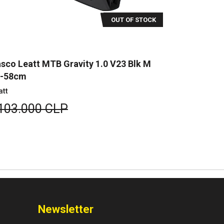
OUT OF STOCK
sco Leatt MTB Gravity 1.0 V23 Blk M
Casco Leat
7-58cm
59-60cm
att
Leatt
103.000 CLP
$103.00
Newsletter