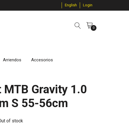
English
Login
0
Arriendos
Accesorios
 MTB Gravity 1.0
um S 55-56cm
Out of stock