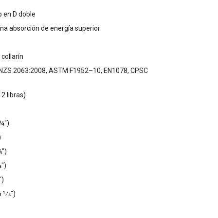
lo en D doble
a absorción de energía superior
collarín
S/NZS 2063:2008, ASTM F1952–10, EN1078, CPSC
2 libras)
¼")
)
¾")
8")
")
1⁄5")