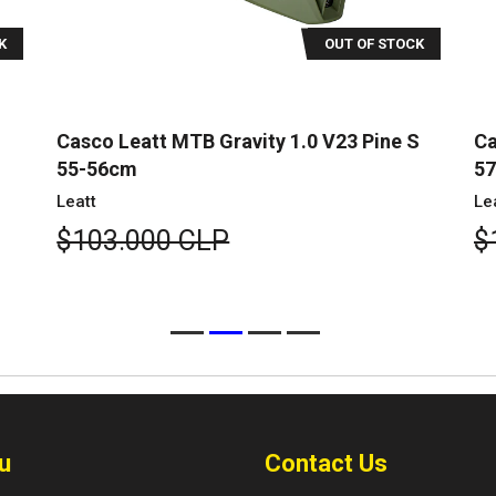
K
OUT OF STOCK
Casco Leatt MTB Gravity 1.0 V23 Pine S
Ca
55-56cm
5
Leatt
Le
$103.000 CLP
$
u
Contact Us