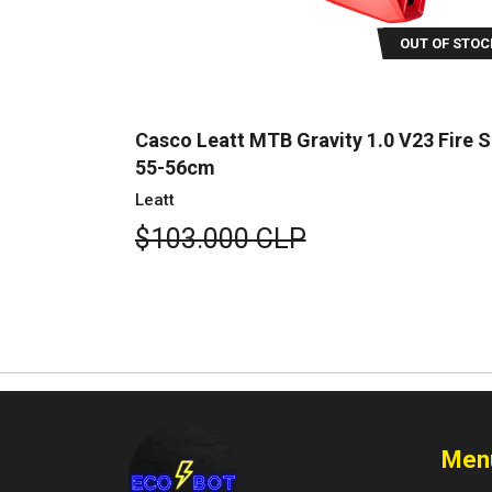
UT OF STOCK
OUT OF STOC
23 Blk S
Casco Leatt MTB Gravity 1.0 V23 Fire S
55-56cm
Leatt
$103.000 CLP
Men