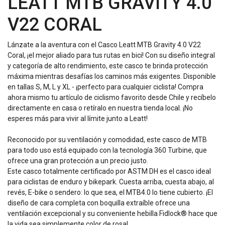
LEATT MTB GRAVITY 4.0
V22 CORAL
Lánzate a la aventura con el Casco Leatt MTB Gravity 4.0 V22
Coral, ¡el mejor aliado para tus rutas en bici! Con su diseño integral
y categoría de alto rendimiento, este casco te brinda protección
máxima mientras desafías los caminos más exigentes. Disponible
en tallas S, M, L y XL - ¡perfecto para cualquier ciclista! Compra
ahora mismo tu artículo de ciclismo favorito desde Chile y recíbelo
directamente en casa o retíralo en nuestra tienda local. ¡No
esperes más para vivir al límite junto a Leatt!
Reconocido por su ventilación y comodidad, este casco de MTB
para todo uso está equipado con la tecnología 360 Turbine, que
ofrece una gran protección a un precio justo.
Este casco totalmente certificado por ASTM DH es el casco ideal
para ciclistas de enduro y bikepark. Cuesta arriba, cuesta abajo, al
revés, E-bike o sendero: lo que sea, el MTB4.0 lo tiene cubierto. ¡El
diseño de cara completa con boquilla extraíble ofrece una
ventilación excepcional y su conveniente hebilla Fidlock® hace que
la vida sea simplemente color de rosa!