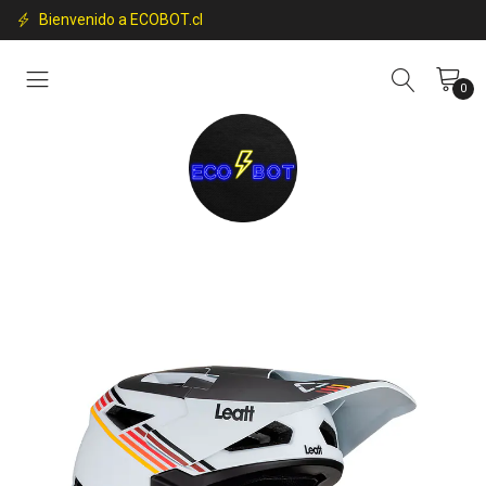
Bienvenido a ECOBOT.cl
0