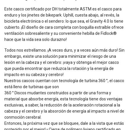
Este casco certificado por DH totalmente ASTM es el casco para
enduro y los jinetes de bikepark. Uphill, cuesta abajo, al revés, la
bicicleta electrónica o el sendero: lo que sea, el Gravity 4.0 lo tiene
cubierto. ¡El diseño de cara completa con boquilla extraíble ofrece
ventilación sobresaliente y su conveniente hebilla de Fidlock®
hace que la vida sea solo durazno!
Todos nos estrellamos. ¡A veces duro, y a veces aún más duro! Sin
embargo, existe una solución para minimizar el riesgo de una
lesión en la cabeza y el cerebro: ¡vaya y obtenga el mejor casco
que pueda encontrar que reduzca la rotación y la energía de
impacto en su cabeza y cerebro!
Nuestros cascos cuentan con tecnología de turbina 360 °, el casco
está lleno de turbinas que son
360 ° Discos mudantes construidos a partir de una forma y
material que absorbe energía, esta tecnología tiene dos ventajas
exclusivas, a saber, la reducción de la aceleración rotacional a la
cabeza y el cerebro y la absorción de energía al impacto a nivel de
conmoción cerebral.
Entonces, la próxima vez que se bloquee, dale a la vista que estás
protegido por el mejor! • Cierre de polímero liviano certificado en