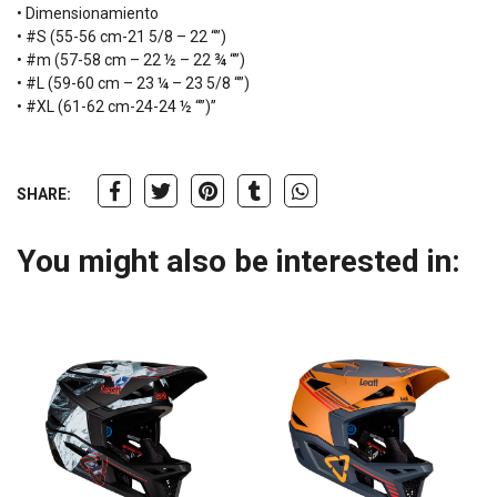
• Dimensionamiento
• #S (55-56 cm-21 5/8 – 22 “”)
• #m (57-58 cm – 22 ½ – 22 ¾ “”)
• #L (59-60 cm – 23 ¼ – 23 5/8 “”)
• #XL (61-62 cm-24-24 ½ “”)”
SHARE:
You might also be interested in: