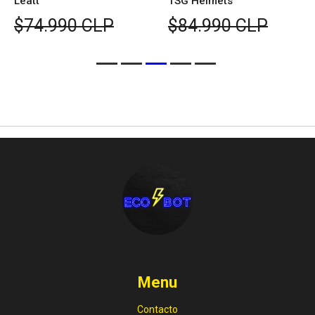
Leatt
TSG Helmets
$74.990 CLP
$84.990 CLP
Menu
Contacto