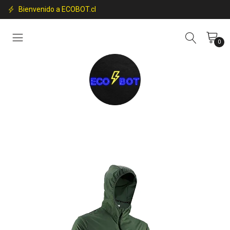
Bienvenido a ECOBOT.cl
0