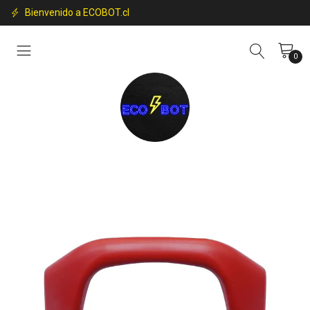
Bienvenido a ECOBOT.cl
0