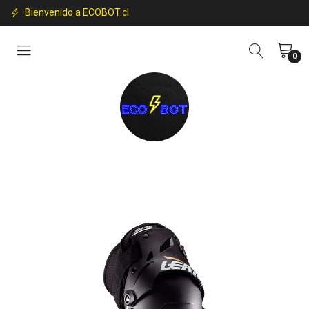
Bienvenido a ECOBOT.cl
0