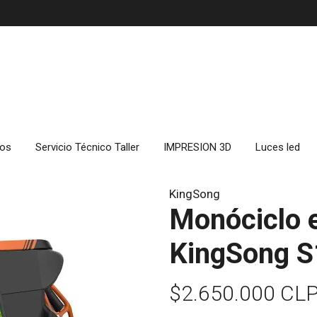
cos
Servicio Técnico Taller
IMPRESION 3D
Luces led
KingSong
Monóciclo e
KingSong S
$2.650.000 CL