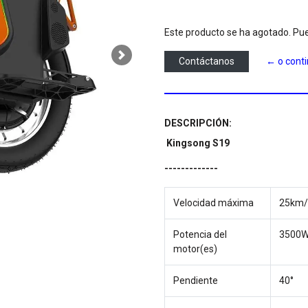
Este producto se ha agotado. Pue
Next
Contáctanos
← o cont
DESCRIPCIÓN:
Kingsong S19
-------------
Velocidad máxima
25km/
Potencia del
3500W 
motor(es)
Pendiente
40°