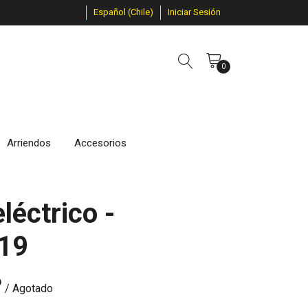
Español (Chile)
Iniciar Sesión
0
Arriendos
Accesorios
léctrico -
19
P
/ Agotado