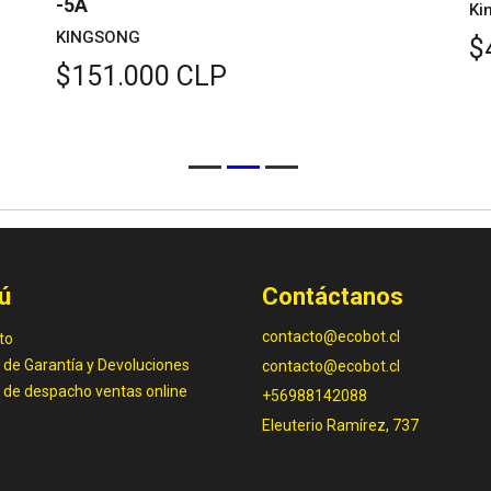
-5A
Ki
KINGSONG
$
$151.000 CLP
ú
Contáctanos
contacto@ecobot.cl
to
a de Garantía y Devoluciones
contacto@ecobot.cl
a de despacho ventas online
+56988142088
Eleuterio Ramírez, 737