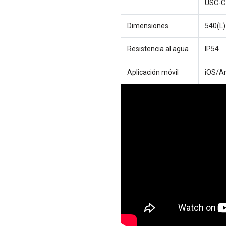
USC-C
Dimensiones
540(L)
Resistencia al agua
IP54
Aplicación móvil
iOS/A