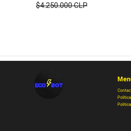
$4.250.000 CLP
Men
Contac
Polític
Politic