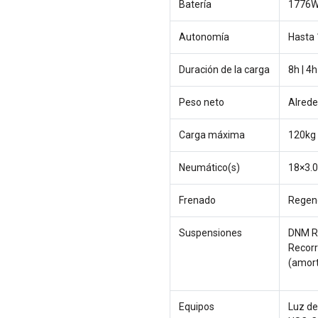
Batería
1776W
Autonomía
Hasta
Duración de la carga
8h | 4
Peso neto
Alrede
Carga máxima
120kg
Neumático(s)
18×3.0
Frenado
Regen
Suspensiones
DNM R
Recorr
(amort
Equipos
Luz de