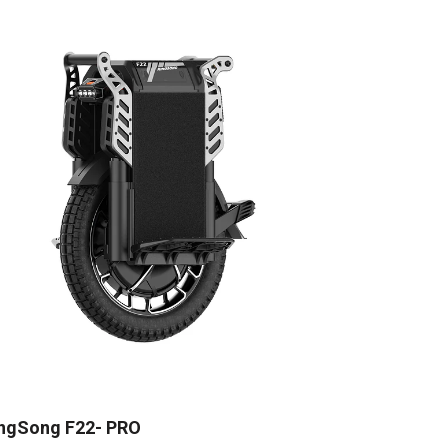
ngSong F22- PRO
KingSong S