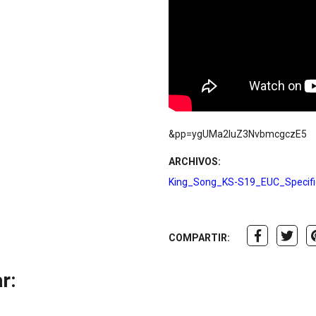
&pp=ygUMa2luZ3NvbmcgczE5
ARCHIVOS:
King_Song_KS-S19_EUC_Specifi
COMPARTIR:
r: