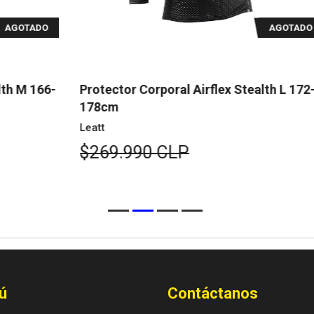
O
AGOTADO
6-
Protector Corporal Airflex Stealth L 172-
Pr
178cm
1
Leatt
Le
$269.990 CLP
$
ú
Contáctanos