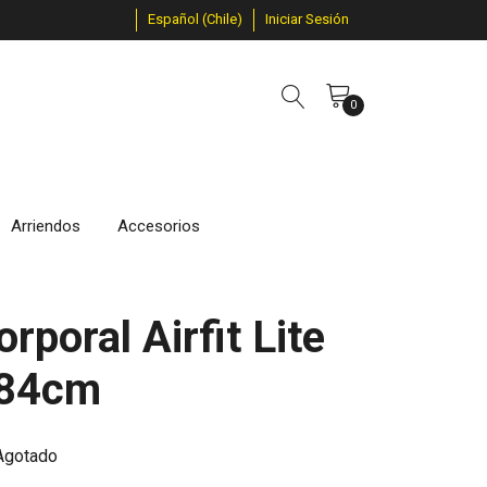
Español (Chile)
Iniciar Sesión
0
Arriendos
Accesorios
rporal Airfit Lite
184cm
Agotado