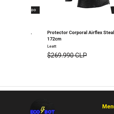
AGOTADO
AGOTAD
alth XXL
Protector Corporal Airflex Stealth M 16
172cm
Leatt
$269.990 CLP
Men