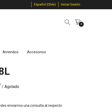
Español (Chile)
Iniciar Sesión
0
Arriendos
Accesorios
8L
P
/ Agotado
des enviarnos una consulta al respecto.