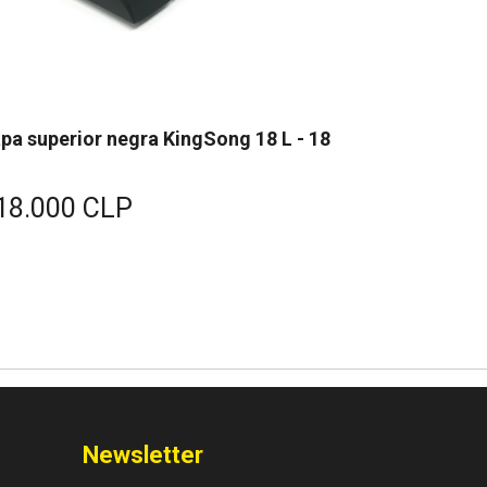
pa superior negra KingSong 18 L - 18
KingSong 
L
$4.250.
18.000 CLP
Newsletter