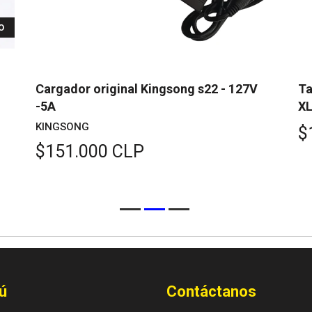
O
Cargador original Kingsong s22 - 127V
Ta
-5A
X
KINGSONG
$
$151.000 CLP
ú
Contáctanos