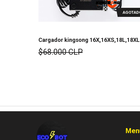
AGOTAD
gsong 14M -
Cargador kingsong 16X,16XS,18L,18XL
$68.000 CLP
Men