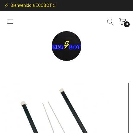
Bienvenido a ECOBOT.cl
0