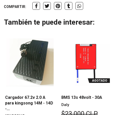
COMPARTIR:
También te puede interesar:
AGOTADO
Cargador 67.2v 2.0 A
BMS 13s 48volt - 30A
para kingsong 14M - 14D
Daly
-...
$23.000 CLP