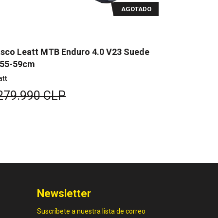
AGOTADO
sco Leatt MTB Enduro 4.0 V23 Suede S
Casco Leat
1-55cm
51-55cm
att
Leatt
279.990 CLP
$279.99
Newsletter
Suscríbete a nuestra lista de correo