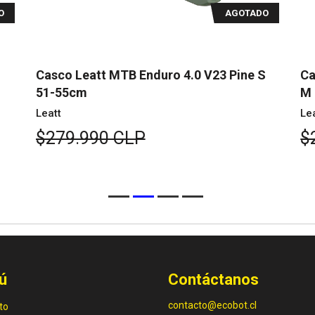
O
AGOTADO
S
Casco Leatt MTB Enduro 4.0 V23 Suede
Ca
M 55-59cm
5
Leatt
Le
$279.990 CLP
$
ú
Contáctanos
contacto@ecobot.cl
to