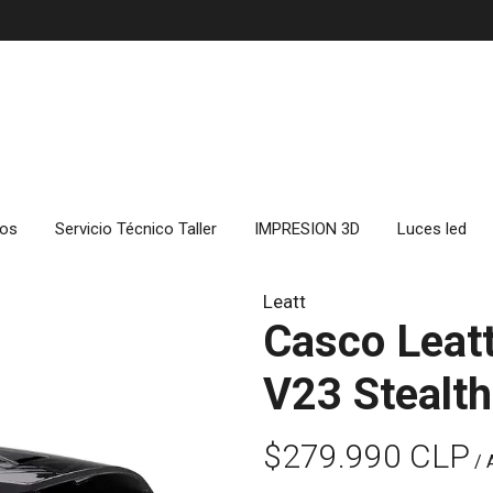
cos
Servicio Técnico Taller
IMPRESION 3D
Luces led
Leatt
Casco Leat
V23 Stealt
$279.990 CLP
/ 