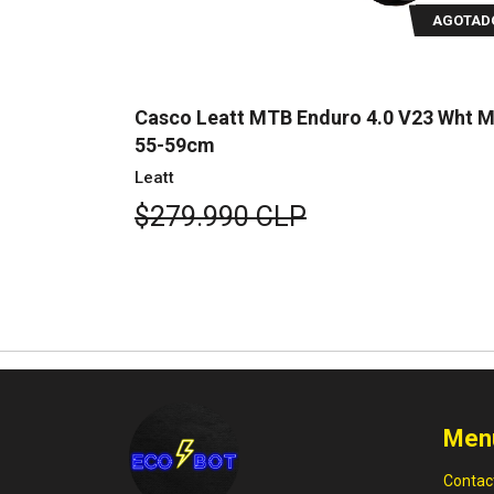
AGOTADO
AGOTAD
V23 Wht M
Casco Leatt MTB Enduro 4.0 V23 Pine 
51-55cm
Leatt
$279.990 CLP
Men
Contac