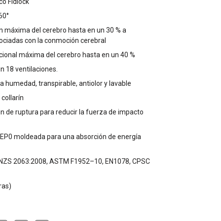
co Fidlock
60°
ón máxima del cerebro hasta en un 30 % a
ociadas con la conmoción cerebral
acional máxima del cerebro hasta en un 40 %
 18 ventilaciones.
la humedad, transpirable, antiolor y lavable
collarín
ón de ruptura para reducir la fuerza de impacto
EP0 moldeada para una absorción de energía
S/NZS 2063:2008, ASTM F1952–10, EN1078, CPSC
ras)