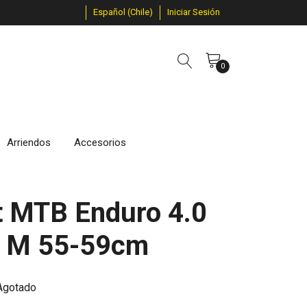
Español (Chile)
Iniciar Sesión
0
Arriendos
Accesorios
t MTB Enduro 4.0
h M 55-59cm
Agotado