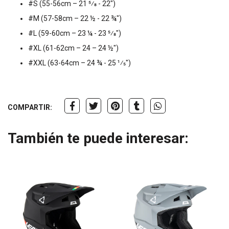
#S (55-56cm – 21 5⁄8 - 22")
#M (57-58cm – 22 ½ - 22 ¾")
#L (59-60cm – 23 ¼ - 23 5⁄8")
#XL (61-62cm – 24 – 24 ½")
#XXL (63-64cm – 24 ¾ - 25 1⁄5")
COMPARTIR:
También te puede interesar: