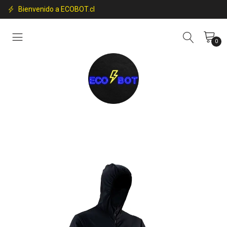
Bienvenido a ECOBOT.cl
0