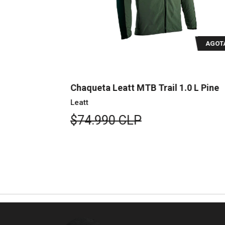
AGOTADO
AGOTAD
S Pistachio
Chaqueta Leatt MTB Trail 1.0 L Pine
Leatt
$74.990 CLP