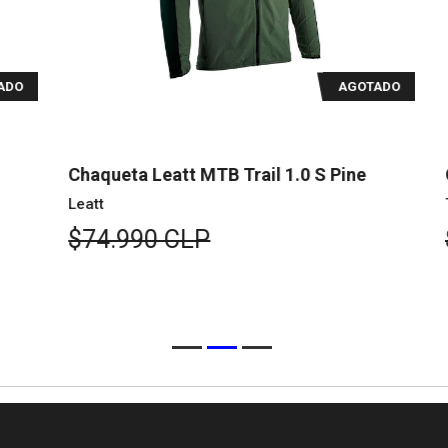
O
AGOTADO
Chaqueta Leatt MTB Trail 1.0 S Pine
Ch
Leatt
TS
$74.990 CLP
$