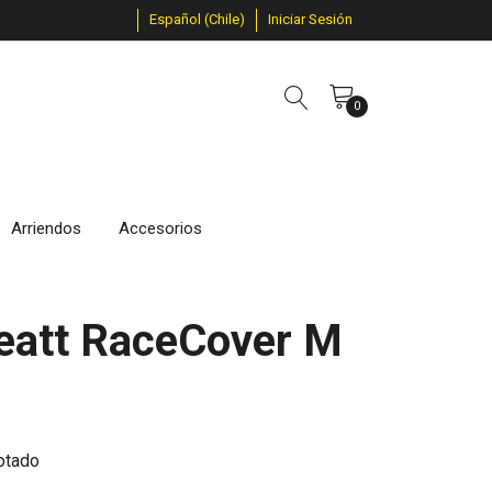
Español (Chile)
Iniciar Sesión
0
Arriendos
Accesorios
eatt RaceCover M
otado