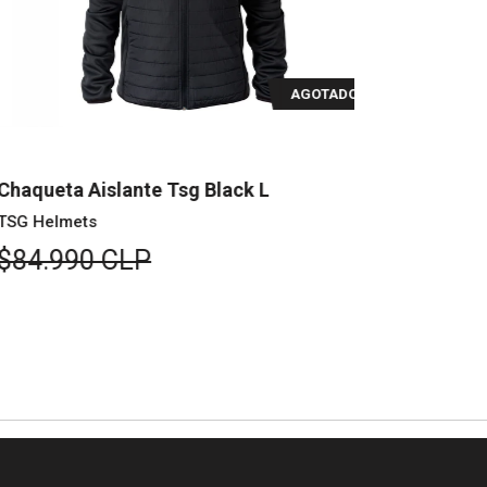
AGOTADO
aqueta Aislante Tsg Black L
Chaqueta T
G Helmets
TSG Helmet
84.990 CLP
$129.99