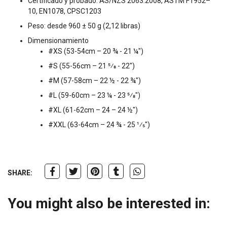
Certificado y probado: AS/NZS 2063:2008, ASTM F1952–
10, EN1078, CPSC1203
Peso: desde 960 ± 50 g (2,12 libras)
Dimensionamiento
#XS (53-54cm – 20 ¾ - 21 ¼")
#S (55-56cm – 21 5⁄8 - 22")
#M (57-58cm – 22 ½ - 22 ¾")
#L (59-60cm – 23 ¼ - 23 5⁄8")
#XL (61-62cm – 24 – 24 ½")
#XXL (63-64cm – 24 ¾ - 25 1⁄5")
SHARE:
You might also be interested in: