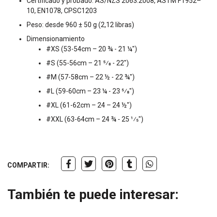
Certificado y probado: AS/NZS 2063:2008, ASTM F1952–
10, EN1078, CPSC1203
Peso: desde 960 ± 50 g (2,12 libras)
Dimensionamiento
#XS (53-54cm – 20 ¾ - 21 ¼")
#S (55-56cm – 21 5⁄8 - 22")
#M (57-58cm – 22 ½ - 22 ¾")
#L (59-60cm – 23 ¼ - 23 5⁄8")
#XL (61-62cm – 24 – 24 ½")
#XXL (63-64cm – 24 ¾ - 25 1⁄5")
COMPARTIR:
También te puede interesar: