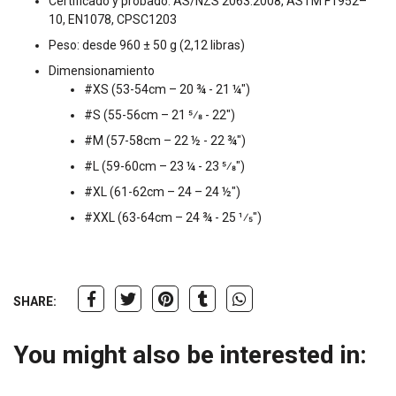
Certificado y probado: AS/NZS 2063:2008, ASTM F1952–
10, EN1078, CPSC1203
Peso: desde 960 ± 50 g (2,12 libras)
Dimensionamiento
#XS (53-54cm – 20 ¾ - 21 ¼")
#S (55-56cm – 21 5⁄8 - 22")
#M (57-58cm – 22 ½ - 22 ¾")
#L (59-60cm – 23 ¼ - 23 5⁄8")
#XL (61-62cm – 24 – 24 ½")
#XXL (63-64cm – 24 ¾ - 25 1⁄5")
SHARE:
You might also be interested in: