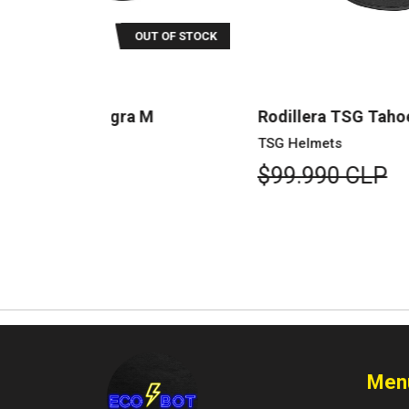
UT OF STOCK
OUT OF STOC
M
Rodillera TSG Tahoe A Negra XL
TSG Helmets
$99.990 CLP
Men