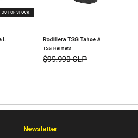
OUT OF STOCK
dillera TSG Tahoe A Negra S
Rodillera 
G Helmets
TSG Helmet
99.990 CLP
$114.99
Newsletter