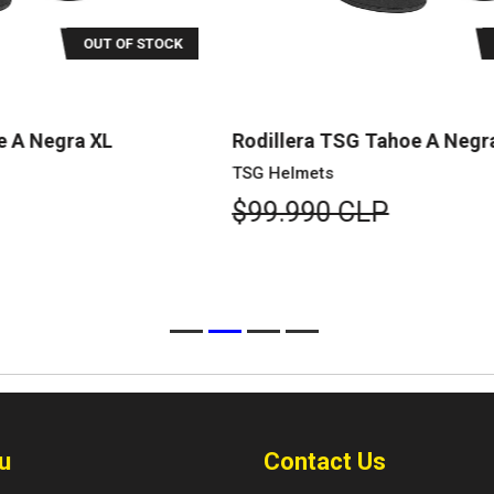
K
OUT OF STOCK
Rodillera TSG Tahoe A Negra L
Ro
TSG Helmets
TS
$99.990 CLP
$
u
Contact Us