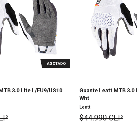
O
AGOTADO
Guante Leatt MTB 3.0 Lite M/EU8/US9
Gu
Wht
W
Leatt
Le
$44.990 CLP
$