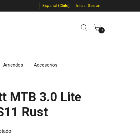
Español (Chile)
Iniciar Sesión
0
Arriendos
Accesorios
t MTB 3.0 Lite
S11 Rust
otado