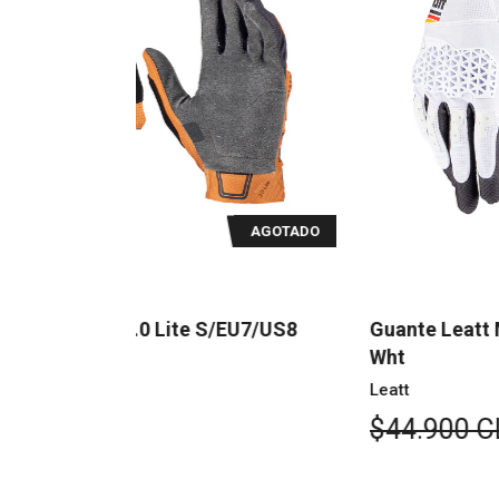
AGOTADO
AGOTAD
EU7/US8
Guante Leatt MTB 3.0 Lite L/EU9/US10
Wht
Leatt
$44.900 CLP