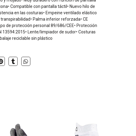
co y mojado• Muy duradero con función de pantalla
icona• Compatible con pantalla táctil• Nuevo hilo de
stencia en las costuras• Empeine ventilado elástico
ranspirabilidad• Palma inferior reforzada• CE
ipo de protección personal 89/686/CEE• Protección
EN 13594:2015• Lente/limpiador de sudor• Costuras
balaje reciclable sin plástico