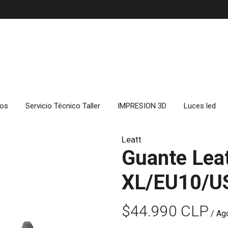
cos
Servicio Técnico Taller
IMPRESION 3D
Luces led
Leatt
Guante Leat
XL/EU10/U
$44.990 CLP
/ Ag