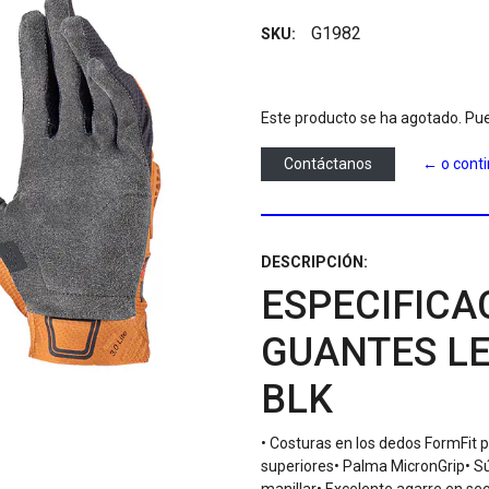
G1982
SKU:
Este producto se ha agotado. Pue
Contáctanos
← o cont
DESCRIPCIÓN:
ESPECIFICA
GUANTES LE
BLK
• Costuras en los dedos FormFit p
superiores• Palma MicronGrip• Sú