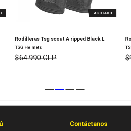
O
AGOTADO
Rodilleras Tsg scout A ripped Black L
Ro
TSG Helmets
TS
$64.990 CLP
$
ú
Contáctanos