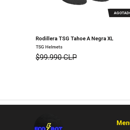
AGOTADO
AGOTAD
ra L
Rodillera TSG Tahoe A Negra XL
TSG Helmets
$99.990 CLP
Men