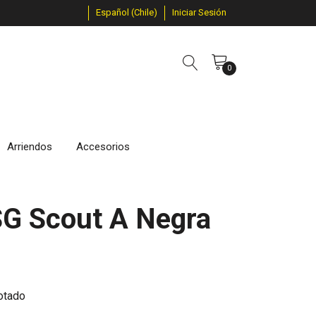
Español (Chile)
Iniciar Sesión
0
Arriendos
Accesorios
SG Scout A Negra
otado