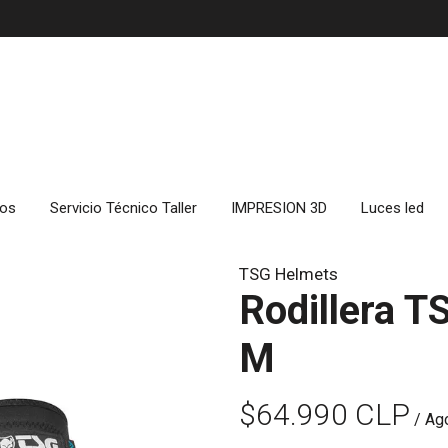
cos
Servicio Técnico Taller
IMPRESION 3D
Luces led
TSG Helmets
Rodillera T
M
$64.990 CLP
/ Ag