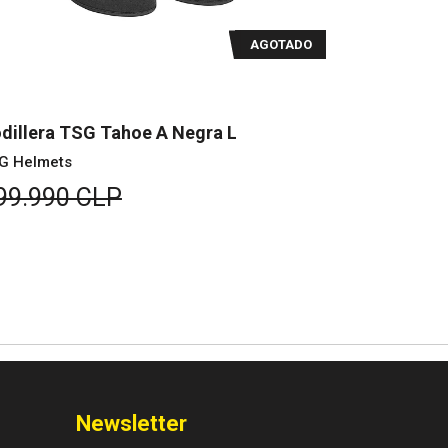
AGOTADO
dillera TSG Tahoe A Negra L
Rodillera 
G Helmets
TSG Helmet
99.990 CLP
$99.990
Newsletter