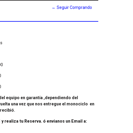
← Seguir Comprando
cos
00
0
0
del equipo en garantía ,
dependiendo del
uelta una vez que nos entregue el monociclo en
recibió.
 y realiza tu Reserva. ó envianos un Email a: