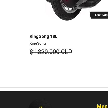
AGOTADO
AGOTAD
1000w
KingSong 18L
KingSong
$1.820.000 CLP
Men