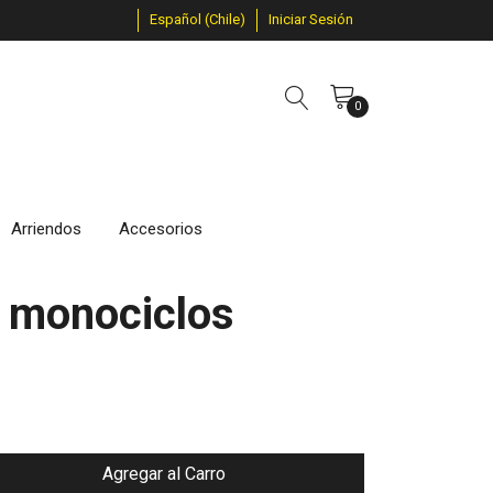
Español (Chile)
Iniciar Sesión
0
Arriendos
Accesorios
e monociclos