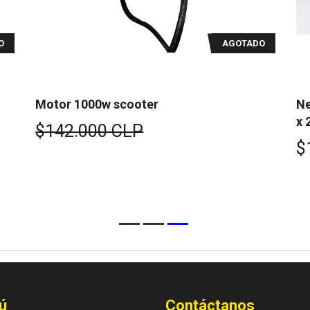
O
AGOTADO
Motor 1000w scooter
Ne
x 
$142.000 CLP
$
ú
Contáctanos