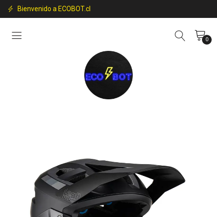
Bienvenido a ECOBOT.cl
0