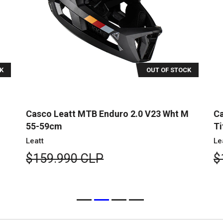
K
OUT OF STOCK
Casco Leatt MTB Enduro 2.0 V23 Wht M
Ca
55-59cm
Ti
Leatt
Le
$159.990 CLP
$