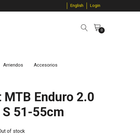
English
Login
0
Arriendos
Accesorios
t MTB Enduro 2.0
h S 51-55cm
Out of stock