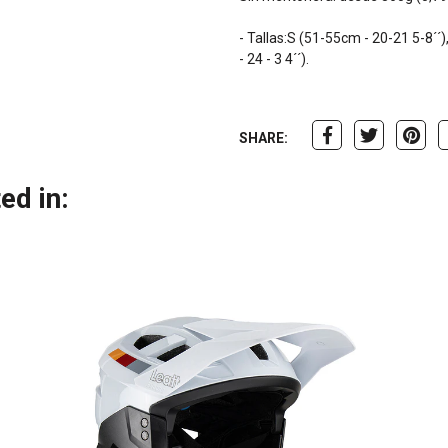
- Tallas:S (51-55cm - 20-21 5-8´´)
- 24 - 3 4´´).
SHARE:
ed in: