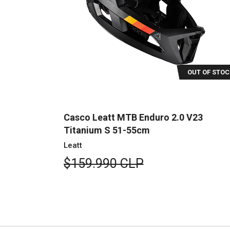
UT OF STOCK
OUT OF STOC
23 Wht S
Casco Leatt MTB Enduro 2.0 V23
Titanium S 51-55cm
Leatt
$159.990 CLP