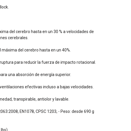
lock.
xima del cerebro hasta en un 30 % a velocidades de
nes cerebrales.
al máxima del cerebro hasta en un 40%.
 ruptura para reducir la fuerza de impacto rotacional.
ra una absorción de energía superior.
entilaciones efectivas incluso a bajas velocidades.
medad, transpirable, antiolor y lavable.
 2063:2008, EN1078, CPSC 1203, - Peso: desde 690 g
lbs).