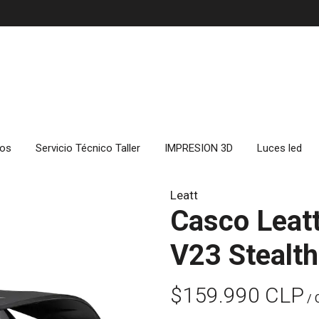
cos
Servicio Técnico Taller
IMPRESION 3D
Luces led
Leatt
Casco Leat
V23 Stealt
$159.990 CLP
/ 