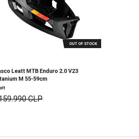
OUT OF STOCK
sco Leatt MTB Enduro 2.0 V23
Casco Leat
tanium M 55-59cm
51-55cm
att
Leatt
159.990 CLP
$159.99