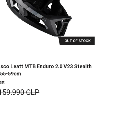
OUT OF STOCK
sco Leatt MTB Enduro 2.0 V23 Stealth
Casco Leat
 55-59cm
XS 50-54c
att
Leatt
159.990 CLP
$159.99