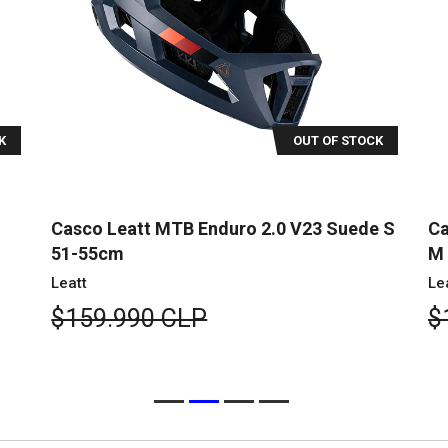
K
OUT OF STOCK
Casco Leatt MTB Enduro 2.0 V23 Suede S
Ca
51-55cm
M
Leatt
Le
$159.990 CLP
$