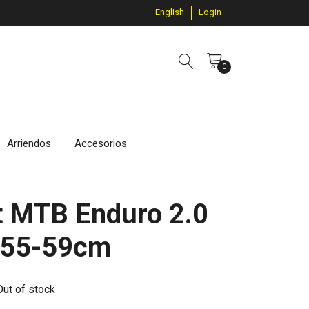
English
Login
0
Arriendos
Accesorios
t MTB Enduro 2.0
 55-59cm
Out of stock