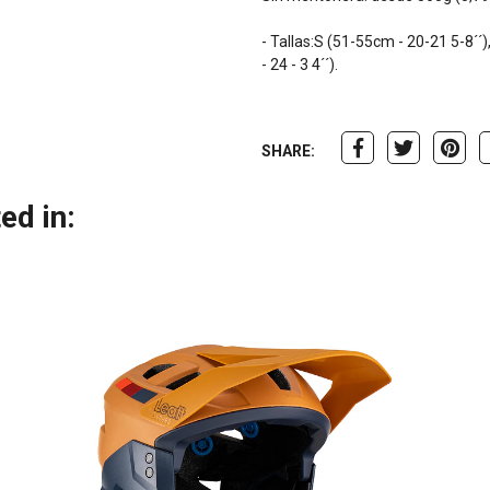
- Tallas:S (51-55cm - 20-21 5-8´´)
- 24 - 3 4´´).
SHARE:
ed in: