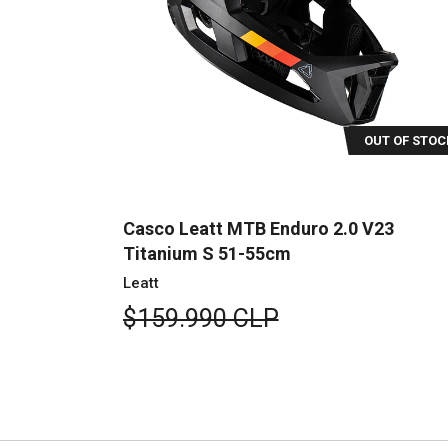
UT OF STOCK
OUT OF STOC
V23 Suede
Casco Leatt MTB Enduro 2.0 V23
Titanium S 51-55cm
Leatt
$159.990 CLP