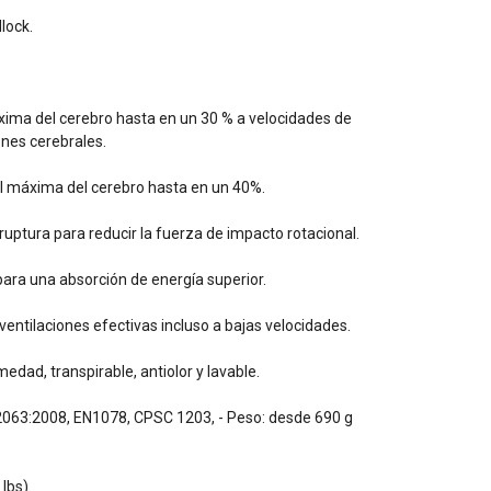
lock.
xima del cerebro hasta en un 30 % a velocidades de
nes cerebrales.
al máxima del cerebro hasta en un 40%.
 ruptura para reducir la fuerza de impacto rotacional.
ra una absorción de energía superior.
entilaciones efectivas incluso a bajas velocidades.
medad, transpirable, antiolor y lavable.
 2063:2008, EN1078, CPSC 1203, - Peso: desde 690 g
lbs).